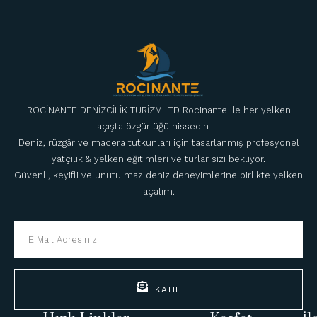
ROCİNANTE DENİZCİLİK TURİZM LTD Rocinante ile her yelken
açışta özgürlüğü hissedin —
Deniz, rüzgâr ve macera tutkunları için tasarlanmış profesyonel
yatçılık & yelken eğitimleri ve turlar sizi bekliyor.
Güvenli, keyifli ve unutulmaz deniz deneyimlerine birlikte yelken
açalım.
KATIL