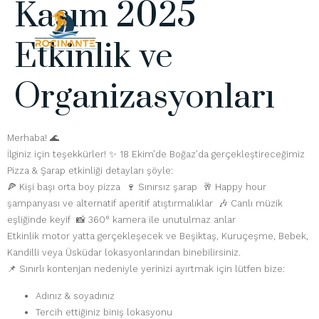
Kasım 2025
Etkinlik ve
Organizasyonları
Merhaba! 🌊
İlginiz için teşekkürler! ✨ 18 Ekim’de Boğaz’da gerçekleştireceğimiz
Pizza & Şarap etkinliği detayları şöyle:
🍕 Kişi başı orta boy pizza 🍷 Sınırsız şarap 🥂 Happy hour
şampanyası ve alternatif aperitif atıştırmalıklar 🎶 Canlı müzik
eşliğinde keyif 📸 360° kamera ile unutulmaz anlar
Etkinlik motor yatta gerçekleşecek ve Beşiktaş, Kuruçeşme, Bebek,
Kandilli veya Üsküdar lokasyonlarından binebilirsiniz.
📌 Sınırlı kontenjan nedeniyle yerinizi ayırtmak için lütfen bize:
Adınız & soyadınız
Tercih ettiğiniz biniş lokasyonu