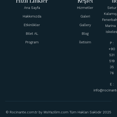
Hızlı Linkler
Keşfet
İl
Ana Sayfa
Hizmetler
Setur
Kalamış
Hakkımızda
Galeri
Fenerba
Etkinlikler
Gallery
Marina 
iskeles
Bilet AL
Blog
Program
İletisim
P :
+90
531
519
35
76
E :
info@rocinant
© Rocinante.com.tr by MsiYazilim.com Tüm Hakları Saklıdır 2025