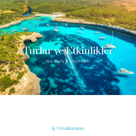
Turlar ve Etkinlikler
Ana Sayfa
Hizmetler
İş Ortaklarımız