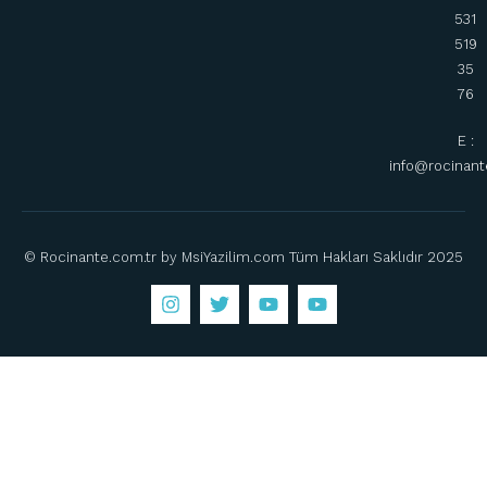
531
519
35
76
E :
info@rocinant
© Rocinante.com.tr by MsiYazilim.com Tüm Hakları Saklıdır 2025