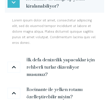
kiralanabiliyor?
Lorem ipsum dolor sit amet, consectetur adipiscing
elit, sed do eiusmod tempor incididunt ut labore et
dolore magna aliqua. Platea dictumst quisque sagittis
purus sit amet volutpat. Condimentum lacinia quis vel
eros donec.
İlk defa denizcilik yapacaklar için
rehberli turlar düzenliyor
musunuz?
Rocinante ile yelken rotamı
özelleştirebilir miyim?