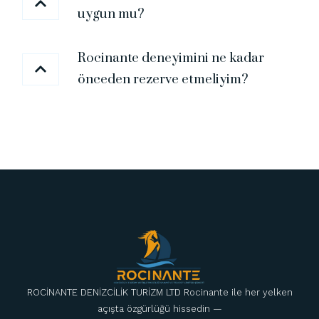
uygun mu?
Rocinante deneyimini ne kadar
önceden rezerve etmeliyim?
ROCİNANTE DENİZCİLİK TURİZM LTD Rocinante ile her yelken
açışta özgürlüğü hissedin —