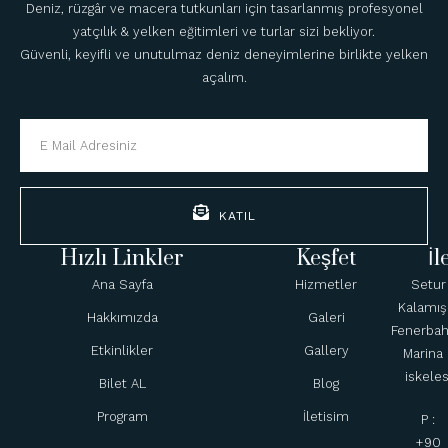
Deniz, rüzgâr ve macera tutkunları için tasarlanmış profesyonel
yatçılık & yelken eğitimleri ve turlar sizi bekliyor.
Güvenli, keyifli ve unutulmaz deniz deneyimlerine birlikte yelken
açalım.
KATIL
Hızlı Linkler
Keşfet
İl
Ana Sayfa
Hizmetler
Setur
Kalamış
Hakkımızda
Galeri
Fenerba
Etkinlikler
Gallery
Marina 
iskeles
Bilet AL
Blog
Program
İletisim
P :
+90