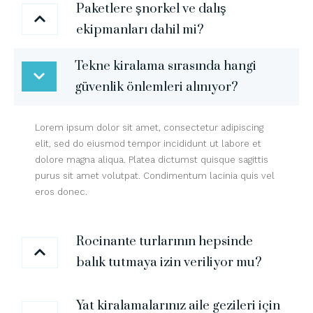
Paketlere şnorkel ve dalış
ekipmanları dahil mi?
Tekne kiralama sırasında hangi
güvenlik önlemleri alınıyor?
Lorem ipsum dolor sit amet, consectetur adipiscing
elit, sed do eiusmod tempor incididunt ut labore et
dolore magna aliqua. Platea dictumst quisque sagittis
purus sit amet volutpat. Condimentum lacinia quis vel
eros donec.
Rocinante turlarının hepsinde
balık tutmaya izin veriliyor mu?
Yat kiralamalarınız aile gezileri için