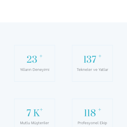
+
+
24
145
Yılların Deneyimi
Tekneler ve Yatlar
+
+
7.5
K
127
Mutlu Müşteriler
Profesyonel Ekip