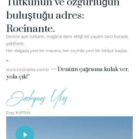
Tutkunun ve özgürlüğün
buluştuğu adres:
Rocinante.
Denize âşık ruhların, rüzgârla dans ettiği bir yaşam tarzı burada
şekillenir.
Her dalgada yeni bir macera, her seyirde yeni bir hikâye başlar.
“
— Denizin çağrısına kulak ver,
www.rocinante.com.tr
yola çık!”
Eray KAPTAN