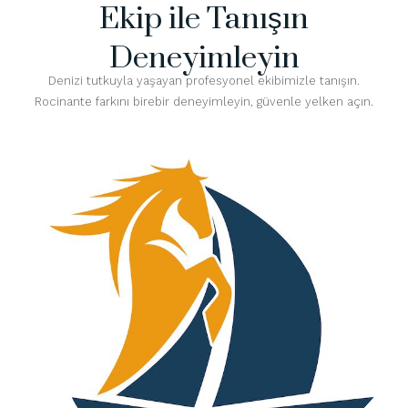
Ekip ile Tanışın
Deneyimleyin
Denizi tutkuyla yaşayan profesyonel ekibimizle tanışın.
Rocinante farkını birebir deneyimleyin, güvenle yelken açın.