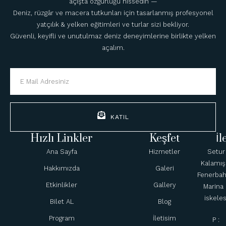
açışta özgürlüğü hissedin —
Deniz, rüzgâr ve macera tutkunları için tasarlanmış profesyonel
yatçılık & yelken eğitimleri ve turlar sizi bekliyor.
Güvenli, keyifli ve unutulmaz deniz deneyimlerine birlikte yelken
açalım.
KATIL
Hızlı Linkler
Keşfet
İl
Ana Sayfa
Hizmetler
Setur
Kalamış
Hakkımızda
Galeri
Fenerba
Etkinlikler
Gallery
Marina 
iskeles
Bilet AL
Blog
Program
İletisim
P :