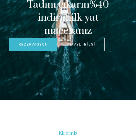
Tadını çıkarın%40
indirimilk yat
maceranız
REZERVASYON
DETAYLI BILGI
Ekibimiz